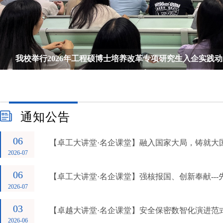
我院举行2027年研究生招生专业目录审议工作会
我校举行2026年工程硕博士培养改革专项研究生入企实践动员
通知公告
06
【卓工大讲堂·名企课堂】融入国家大局，铸就大
2026-07
06
【卓工大讲堂·名企课堂】强核报国、创新奉献---先
2026-07
03
【卓越大讲堂·名企课堂】安全保密数智化演进范
2026-06